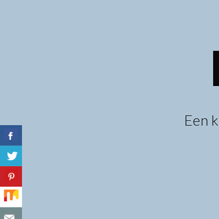
Spring
naar
inhoud
Een k