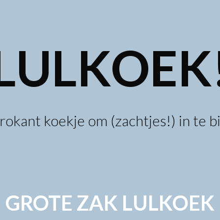
LULKOEK
rokant koekje om (zachtjes!) in te b
GROTE ZAK LULKOEK