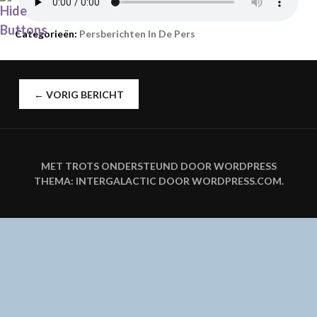
Categorieën:
Persberichten In De Pers
BERICHTNAVIGATIE
←
VORIG BERICHT
MET TROTS ONDERSTEUND DOOR WORDPRESS
THEMA: INTERGALACTIC DOOR
WORDPRESS.COM
.