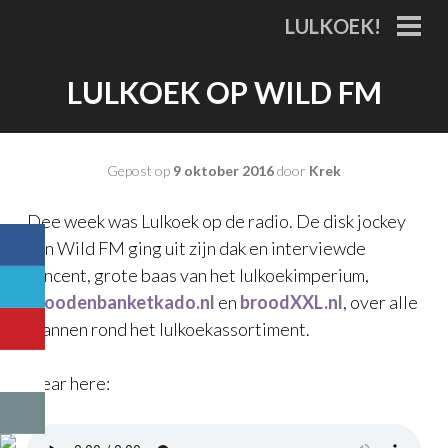
Spring
LULKOEK!
naar
PRI
MEN
inhoud
LULKOEK OP WILD FM
Gepost op
9 oktober 2016
door
Krek
Dee week was Lulkoek op de radio. De disk jockey
van Wild FM ging uit zijn dak en interviewde
Vincent, grote baas van het lulkoekimperium,
broodenbanketkado.nl
en
broodXXL.nl
, over alle
plannen rond het lulkoekassortiment.
Hear here: